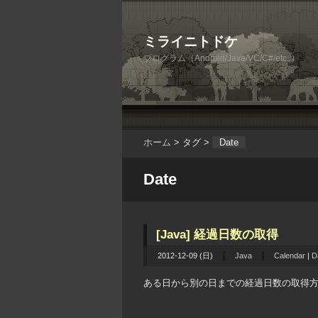
ミライニトドケ
プログラム（Android/Java/VC/C#/etc..）
ホーム
> タグ >
Date
Date
[Java] 経過日数の取得
2012-12-09 (日)
Java
Calendar
|
D
ある日から別の日までの経過日数の取得