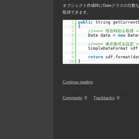
オブジェクト作成時にDateクラスの引数
取得できます。
1
public
String getCurrent
2
{
3
//==== 現在時刻を取得 ==
4
Date date = 
new
Date
5
6
//==== 表示形式を設定 ==
7
SimpleDateFormat sdf
8
9
return
sdf.format(da
10
}
Continue reading
Comments
:
0
Trackbacks
:
0