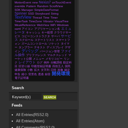
Nexus7
MotionEvent
new
onTouchEvent
override
Pattern
Random
ScrollView
SDK Manager
SimpleDateFormat
Spinner
SSD
Storyboard
String
TextView
Thread
Time
Timer
TimerTask
TimeZone
Vibrator
VisualTree
WeakReference
WebView
WiFi
Windows
エミュ
xaml
アイコン
アプリケーション名
レータ
キャッシュ
キー処理
クラウドサー
サービ
ビス
コピーコンストラクタ
サーバ
ス
スクロール
ステートリスト
スマートフ
ォン
ズームコントロール
ソケット
タイマ
ー
タンブラー
テキスト
ディスプレイ
デザ
デバッグ
ファイ
イン
バージョン管理
ル操作
プリファレンス
マルチスレッド
マ
ーケット公開
メニュー
メモリコピー
リン
レイアウト
ク
ログ
例外
分離課税
勘定科
目
区切り線
印鑑登録証明書
四捨五入
国民
健康保険
小数
拡大
文字列
日時
画像
確定
開発環境
申告
縮小
背景色
透過
録音
電子証明書
Search
Feeds
All Entries(RSS2.0)
All Entries(Atom)
All Comments(RSS2.0)