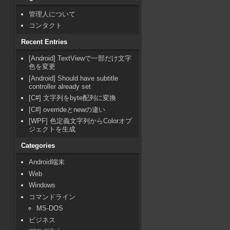
管理人について
コンタクト
Recent Entries
[Android] TextViewで一部だけ文字
色を変更
[Android] Should have subtitle
controller already set
[C#] 文字列をbyte配列に変換
[C#] overrideとnewの違い
[WPF] 色定義文字列からColorオブ
ジェクトを生成
Categories
Android端末
Web
Windows
コマンドライン
MS-DOS
ビジネス