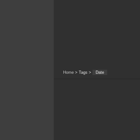
Home
> Tags >
Date