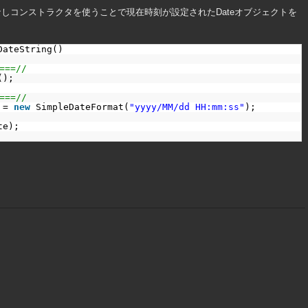
なしコンストラクタを使うことで現在時刻が設定されたDateオブジェクトを
DateString()
==//
();
==//
 = 
new
SimpleDateFormat(
"yyyy/MM/dd HH:mm:ss"
);
te);