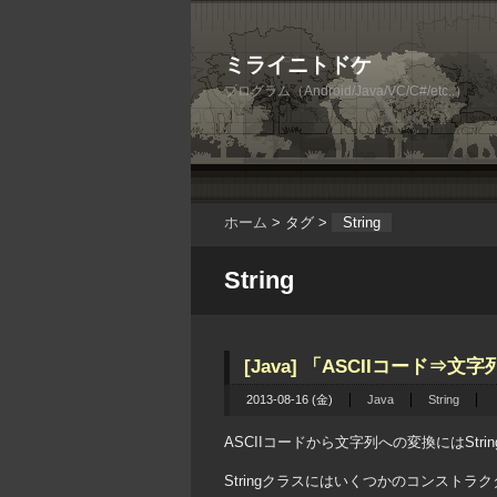
ミライニトドケ
プログラム（Android/Java/VC/C#/etc..）
ホーム
> タグ >
String
String
[Java] 「ASCIIコード⇒文
2013-08-16 (金)
Java
String
ASCIIコードから文字列への変換にはStr
Stringクラスにはいくつかのコンストラ