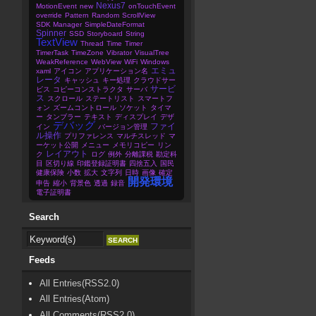
Nexus7
MotionEvent
new
onTouchEvent
override
Pattern
Random
ScrollView
SDK Manager
SimpleDateFormat
Spinner
SSD
Storyboard
String
TextView
Thread
Time
Timer
TimerTask
TimeZone
Vibrator
VisualTree
WeakReference
WebView
WiFi
Windows
エミュ
xaml
アイコン
アプリケーション名
レータ
キャッシュ
キー処理
クラウドサー
サービ
ビス
コピーコンストラクタ
サーバ
ス
スクロール
ステートリスト
スマートフ
ォン
ズームコントロール
ソケット
タイマ
ー
タンブラー
テキスト
ディスプレイ
デザ
デバッグ
ファイ
イン
バージョン管理
ル操作
プリファレンス
マルチスレッド
マ
ーケット公開
メニュー
メモリコピー
リン
レイアウト
ク
ログ
例外
分離課税
勘定科
目
区切り線
印鑑登録証明書
四捨五入
国民
健康保険
小数
拡大
文字列
日時
画像
確定
開発環境
申告
縮小
背景色
透過
録音
電子証明書
Search
Feeds
All Entries(RSS2.0)
All Entries(Atom)
All Comments(RSS2.0)