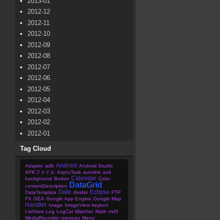
2013-01
2012-12
2012-11
2012-10
2012-09
2012-08
2012-07
2012-06
2012-05
2012-04
2012-03
2012-02
2012-01
Tag Cloud
Android
Adapter
adb
Android Studio
APKファイル
AsyncTask
autolink
avd
Calendar
background
Button
Color
DataGrid
contentDescription
Date
Eclipse
DataTemplate
divider
FTP
FX
GEA
Google App Engine
Google Map
Handler
Image
ImageView
keytool
ListView
Log
LogCat
Matcher
Math
md5
MediaRecorder
memcpy
Menu