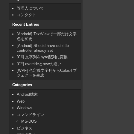
管理人について
コンタクト
Recent Entries
[Android] TextViewで一部だけ文字
色を変更
[Android] Should have subtitle
controller already set
[C#] 文字列をbyte配列に変換
[C#] overrideとnewの違い
[WPF] 色定義文字列からColorオブ
ジェクトを生成
Categories
Android端末
Web
Windows
コマンドライン
MS-DOS
ビジネス