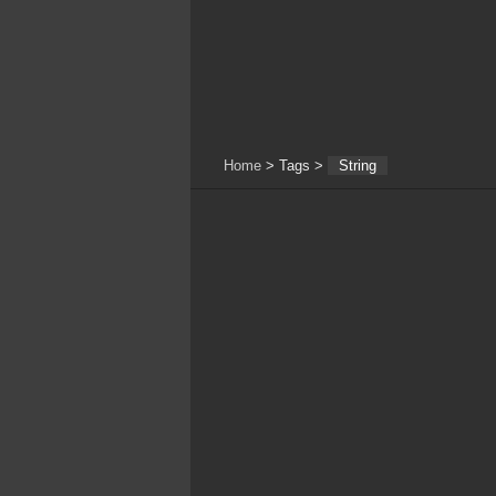
Home
> Tags >
String