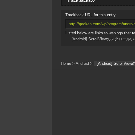
Trackbacks:
0
Trackback URL for this entry
http://gacken.com/wp/program/androi
Listed below are links to weblogs that r
[Android] ScrollViewのスクロー
Home
>
Android
>
[Android] Scrol