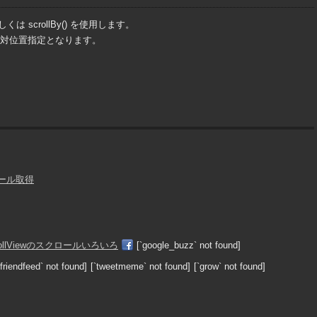
くは scrollBy() を使用します。
() は相対位置指定となります。
トロール取得
[`google_buzz` not found]
`friendfeed` not found]
[`tweetmeme` not found]
[`grow` not found]