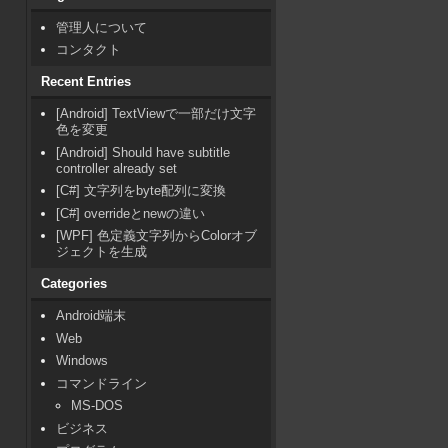
管理人について
コンタクト
Recent Entries
[Android] TextViewで一部だけ文字
色を変更
[Android] Should have subtitle
controller already set
[C#] 文字列をbyte配列に変換
[C#] overrideとnewの違い
[WPF] 色定義文字列からColorオブ
ジェクトを生成
Categories
Android端末
Web
Windows
コマンドライン
MS-DOS
ビジネス