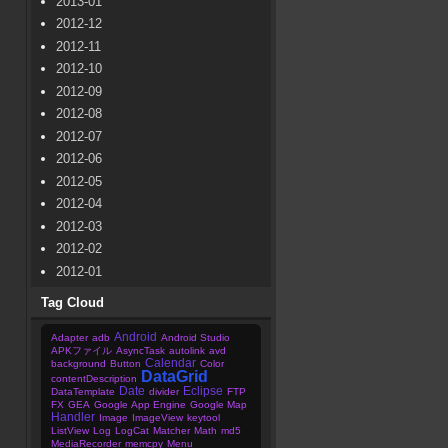
2013-01
2012-12
2012-11
2012-10
2012-09
2012-08
2012-07
2012-06
2012-05
2012-04
2012-03
2012-02
2012-01
Tag Cloud
Android
Adapter
adb
Android Studio
APKファイル
AsyncTask
autolink
avd
Calendar
background
Button
Color
DataGrid
contentDescription
Date
Eclipse
DataTemplate
divider
FTP
FX
GEA
Google App Engine
Google Map
Handler
Image
ImageView
keytool
ListView
Log
LogCat
Matcher
Math
md5
MediaRecorder
memcpy
Menu