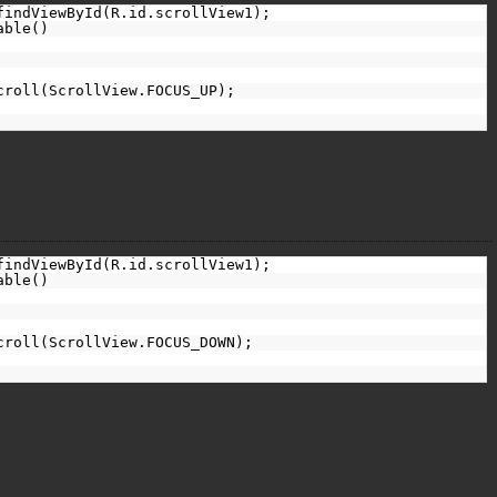
findViewById(R.id.scrollView1);
able()
croll(ScrollView.FOCUS_UP);
findViewById(R.id.scrollView1);
able()
croll(ScrollView.FOCUS_DOWN);