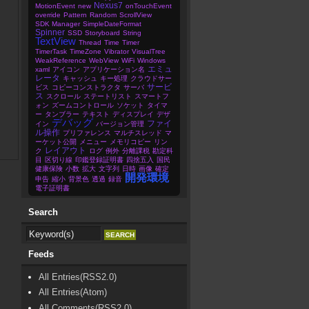
Nexus7
MotionEvent
new
onTouchEvent
override
Pattern
Random
ScrollView
SDK Manager
SimpleDateFormat
Spinner
SSD
Storyboard
String
TextView
Thread
Time
Timer
TimerTask
TimeZone
Vibrator
VisualTree
WeakReference
WebView
WiFi
Windows
エミュ
xaml
アイコン
アプリケーション名
レータ
キャッシュ
キー処理
クラウドサー
サービ
ビス
コピーコンストラクタ
サーバ
ス
スクロール
ステートリスト
スマートフ
ォン
ズームコントロール
ソケット
タイマ
ー
タンブラー
テキスト
ディスプレイ
デザ
デバッグ
ファイ
イン
バージョン管理
ル操作
プリファレンス
マルチスレッド
マ
ーケット公開
メニュー
メモリコピー
リン
レイアウト
ク
ログ
例外
分離課税
勘定科
目
区切り線
印鑑登録証明書
四捨五入
国民
健康保険
小数
拡大
文字列
日時
画像
確定
開発環境
申告
縮小
背景色
透過
録音
電子証明書
Search
Feeds
All Entries(RSS2.0)
All Entries(Atom)
All Comments(RSS2.0)