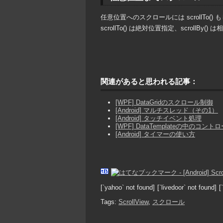
任意位置へのスクロールには scrollTo() もし
scrollTo() は絶対位置指定、scrollBy
関連があると思われる記事：
[WPF] DataGridのスクロール制御
[Android] マルチスレッド（その1）
[Android] タッチイベント処理
[WPF] DataTemplateの中のコン
[Android] タイマーの使い方
[`yahoo` not found]
[`livedoor` not found]
[
Tags:
ScrollView
,
スクロール