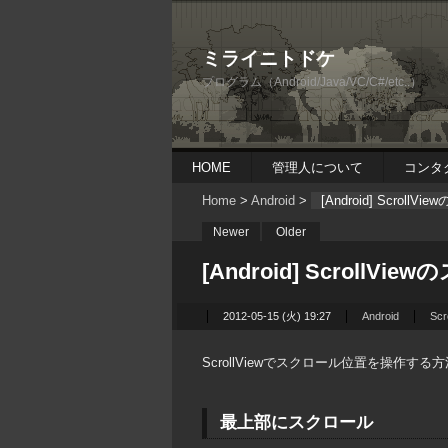
ミライニトドケ
プログラム（Android/Java/VC/C#/etc..）
HOME
管理人について
コンタ
Home
>
Android
>
[Android] Scrol
Newer
Older
[Android] Scroll
2012-05-15 (火) 19:27
Android
Scr
ScrollViewでスクロール位置を操作する
最上部にスクロール