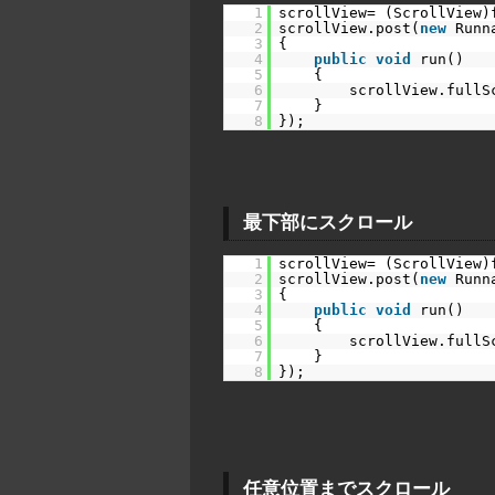
1
scrollView= (ScrollView)
2
scrollView.post(
new
Runn
3
{
4
public
void
run()
5
{
6
scrollView.fullS
7
}
8
});
最下部にスクロール
1
scrollView= (ScrollView)
2
scrollView.post(
new
Runn
3
{
4
public
void
run()
5
{
6
scrollView.fullS
7
}
8
});
任意位置までスクロール