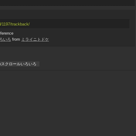
d/1197/trackback/
eference
ルいろいろ
from
ミライニトドケ
lViewのスクロールいろいろ