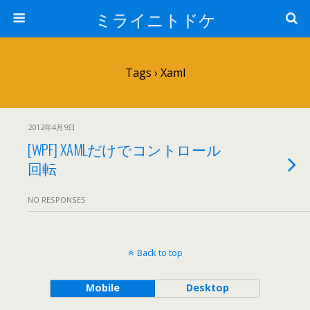
ミライニトドケ
Tags › Xaml
2012年4月9日
[WPF] XAMLだけでコントロール
回転
NO RESPONSES
Back to top
Mobile
Desktop